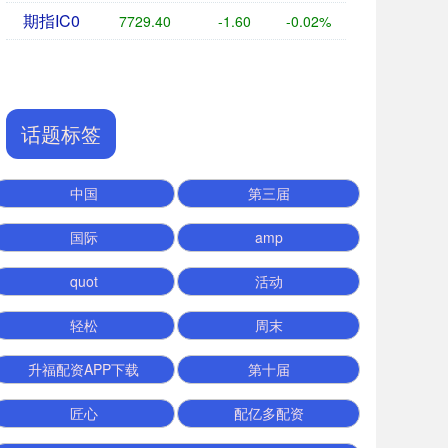
期指IC0
7729.40
-1.60
-0.02%
话题标签
中国
第三届
国际
amp
quot
活动
轻松
周末
升福配资APP下载
第十届
匠心
配亿多配资