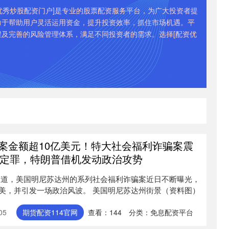
资优秀炒股配资门户]是专业的股票配资服务平台，为广大投资者提
力于帮助用户灵活运用资金，提升投资效率，抓住市场机遇。平
及完善的风险管理体系，满足不同投资者的需求。选择[配资优
涉案金额超10亿美元！特大社会福利诈骗案震
被定罪，特朗普借机发动政治攻势
报道，美国明尼苏达州的系列社会福利诈骗案近日不断曝光，
美，并引发一场政治风波。 美国明尼苏达州街景（资料图）
05
期货配资114官网
查看：
144
分类：
免息配资平台