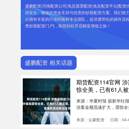
盛鹏配资|河南配资公司|免息股票配资|免息配资平台[配
供安全、便捷的资金支持与优质的炒股配资方案。我们致
台拥有丰富的行业经验和专业团队，提供透明化的操作流程
秀炒股配资门户]，助您轻松开启财富增值之旅！
盛鹏配资 相关话题
期货配资114官网 
惊全美，已有61人
来源：华夏时报 据新华社
涉案金额迅速扩大，震惊全
图....
来源：众豪配资
日期：04-