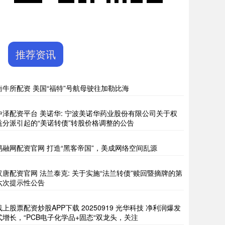
推荐资讯
衡牛所配资 美国“福特”号航母驶往加勒比海
中泽配资平台 美诺华: 宁波美诺华药业股份有限公司关于权
益分派引起的“美诺转债”转股价格调整的公告
易融网配资官网 打造“黑客帝国”，美成网络空间乱源
汉唐配资官网 法兰泰克: 关于实施“法兰转债”赎回暨摘牌的第
六次提示性公告
线上股票配资炒股APP下载 20250919 光华科技 净利润爆发
式增长，“PCB电子化学品+固态“双龙头，关注