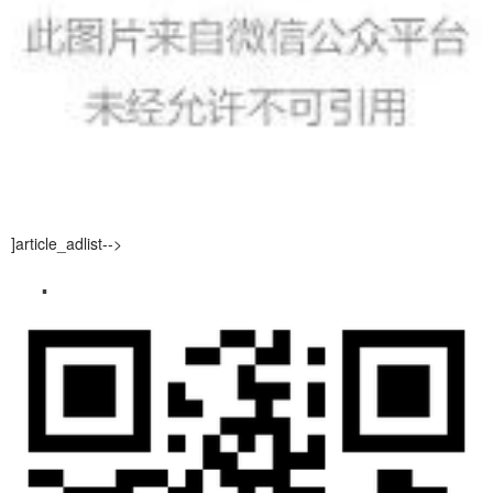
]article_adlist-->
▪