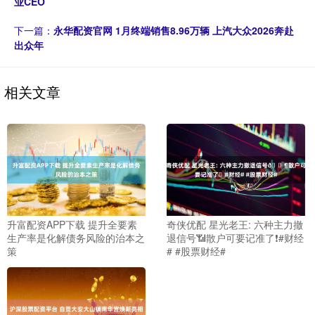
业CEO
下一篇：
永华配资官网 1月终端销售8.96万辆 上汽大众2026奔赴
出众年
相关文章
升富配资APP下载 提升全要素
奇侠优配 星光老王: 六种主力撤
生产率是化解债务风险的治本之
退信号📶散户可要记准了❗#财经
策
# #股票财经#