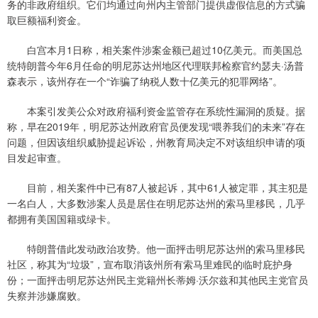
务的非政府组织。它们均通过向州内主管部门提供虚假信息的方式骗
取巨额福利资金。
白宫本月1日称，相关案件涉案金额已超过10亿美元。而美国总
统特朗普今年6月任命的明尼苏达州地区代理联邦检察官约瑟夫·汤普
森表示，该州存在一个“诈骗了纳税人数十亿美元的犯罪网络”。
本案引发美公众对政府福利资金监管存在系统性漏洞的质疑。据
称，早在2019年，明尼苏达州政府官员便发现“喂养我们的未来”存在
问题，但因该组织威胁提起诉讼，州教育局决定不对该组织申请的项
目发起审查。
目前，相关案件中已有87人被起诉，其中61人被定罪，其主犯是
一名白人，大多数涉案人员是居住在明尼苏达州的索马里移民，几乎
都拥有美国国籍或绿卡。
特朗普借此发动政治攻势。他一面抨击明尼苏达州的索马里移民
社区，称其为“垃圾”，宣布取消该州所有索马里难民的临时庇护身
份；一面抨击明尼苏达州民主党籍州长蒂姆·沃尔兹和其他民主党官员
失察并涉嫌腐败。