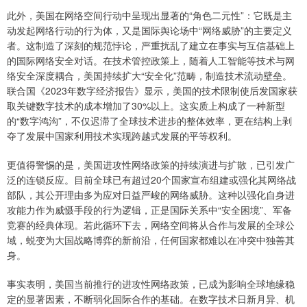
此外，美国在网络空间行动中呈现出显著的“角色二元性”：它既是主
动发起网络行动的行为体，又是国际舆论场中“网络威胁”的主要定义
者。这制造了深刻的规范悖论，严重扰乱了建立在事实与互信基础上
的国际网络安全对话。在技术管控政策上，随着人工智能等技术与网
络安全深度耦合，美国持续扩大“安全化”范畴，制造技术流动壁垒。
联合国《2023年数字经济报告》显示，美国的技术限制使后发国家获
取关键数字技术的成本增加了30%以上。这实质上构成了一种新型
的“数字鸿沟”，不仅迟滞了全球技术进步的整体效率，更在结构上剥
夺了发展中国家利用技术实现跨越式发展的平等权利。
更值得警惕的是，美国进攻性网络政策的持续演进与扩散，已引发广
泛的连锁反应。目前全球已有超过20个国家宣布组建或强化其网络战
部队，其公开理由多为应对日益严峻的网络威胁。这种以强化自身进
攻能力作为威慑手段的行为逻辑，正是国际关系中“安全困境”、军备
竞赛的经典体现。若此循环下去，网络空间将从合作与发展的全球公
域，蜕变为大国战略博弈的新前沿，任何国家都难以在冲突中独善其
身。
事实表明，美国当前推行的进攻性网络政策，已成为影响全球地缘稳
定的显著因素，不断弱化国际合作的基础。在数字技术日新月异、机