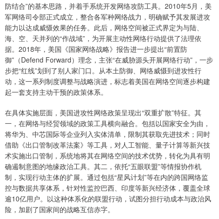
防结合”的基本思路，并着手系统开发网络攻防工具。2010年5月，美
军网络司令部正式成立，整合各军种网络战力，明确赋予其发展进攻
能力以达成威慑效果的任务。此后，网络空间被正式界定为与陆、
海、空、天并列的“作战域”，为开展主动性网络行动提供了法理依
据。2018年，美国《国家网络战略》报告进一步提出“前置防
御”（Defend Forward）理念，主张“在威胁源头开展网络行动”，一步
步把“红线”划到了别人家门口。从本土防御、网络威慑到进攻性行
动，这一系列制度调整与战略演进，标志着美国在网络空间逐步构建
起一套支持主动干预的政策体系。
在具体实施层面，美国进攻性网络政策呈现出“双重扩散”特征。其
一，在网络与经贸领域的政策工具横向融合。包括以国家安全为由，
将华为、中芯国际等企业列入实体清单，限制其获取先进技术；同时
借助《出口管制改革法案》等工具，对人工智能、量子计算等新兴技
术实施出口管制，系统地将其在网络空间的技术优势，转化为具有明
确遏制意图的地缘政治工具。其二，依托“五眼联盟”等情报协作机
制，实现行动主体的扩展。通过包括“星风计划”等在内的跨国网络监
控与数据共享体系，针对性监控巴西、印度等新兴经济体，覆盖全球
逾10亿用户。以这种体系化的联盟行动，试图分担行动成本与政治风
险，加剧了国家间的战略互信赤字。