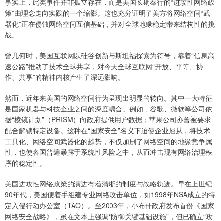
事实上，此类事件并非孤立存在，而是美国长期奉行的“进攻性网络政
策”由理念走向实践的一个缩影。这也充分证明了美方将网络空间“武
器化”正在侵蚀网络空间互信基础，并对全球地缘稳定带来结构性的挑
战。
曾几何时，美国互联网以硅谷创新与斯坦福探索为符号，靠着“信息高
速公路”推动了技术全球共享，对今天全球互联网“开放、平等、协
作、共享”的精神内核产生了深远影响。
然而，近年来美国的网络空间行为呈现出明显的转向。其中一大特征
是国家机器与科技企业之间的深度耦合。例如，谷歌、微软等公司依
据“棱镜计划”（PRISM）向政府提供用户数据；苹果公司亦曾被要求
配合解锁特定设备。这种在“国家安全”名义下迫使企业屈从，将技术
工具化、网络空间武器化的趋势，不仅加剧了网络空间的地缘竞争属
性，也使各国普遍暴露于系统性风险之中，从而冲击现有网络治理秩
序的稳定性。
美国进攻性网络政策的演进有着清晰的制度与战略轨迹。早在上世纪
90年代，美国便着手组建专业网络攻击单位，如1998年NSA成立的特
定入侵行动办公室（TAO）。至2003年，小布什政府发布首份《国家
网络安全战略》，虽在文本上强调“防御关键基础设施”，但已确立“攻