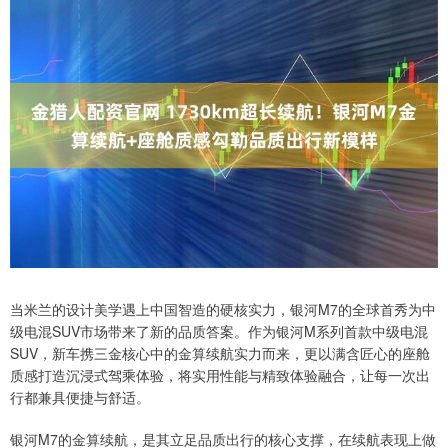
当米兰的设计美学遇上中国智造的硬核实力，银河M7的全球首秀为中
级电混SUV市场带来了新的品质答案。作为银河M系列首款中级电混
SUV，新车携三金核心中的金算续航实力而来，更以满含匠心的座舱
质感打造沉浸式驾乘体验，将实用性能与精致体验融合，让每一次出
行都兼具便捷与舒适。
银河M7的金算续航，是其立足品质出行的核心支撑，在续航表现上做