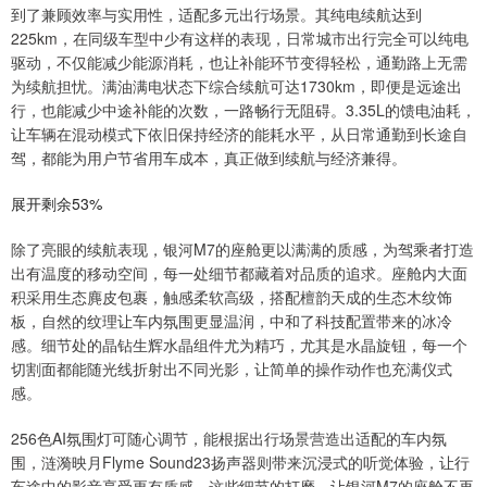
到了兼顾效率与实用性，适配多元出行场景。其纯电续航达到
225km，在同级车型中少有这样的表现，日常城市出行完全可以纯电
驱动，不仅能减少能源消耗，也让补能环节变得轻松，通勤路上无需
为续航担忧。满油满电状态下综合续航可达1730km，即便是远途出
行，也能减少中途补能的次数，一路畅行无阻碍。3.35L的馈电油耗，
让车辆在混动模式下依旧保持经济的能耗水平，从日常通勤到长途自
驾，都能为用户节省用车成本，真正做到续航与经济兼得。
展开剩余53%
除了亮眼的续航表现，银河M7的座舱更以满满的质感，为驾乘者打造
出有温度的移动空间，每一处细节都藏着对品质的追求。座舱内大面
积采用生态麂皮包裹，触感柔软高级，搭配檀韵天成的生态木纹饰
板，自然的纹理让车内氛围更显温润，中和了科技配置带来的冰冷
感。细节处的晶钻生辉水晶组件尤为精巧，尤其是水晶旋钮，每一个
切割面都能随光线折射出不同光影，让简单的操作动作也充满仪式
感。
256色AI氛围灯可随心调节，能根据出行场景营造出适配的车内氛
围，涟漪映月Flyme Sound23扬声器则带来沉浸式的听觉体验，让行
车途中的影音享受更有质感。这些细节的打磨，让银河M7的座舱不再