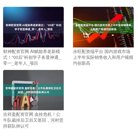
财神配资官网 AI赋能养老新模
永旺配资端平台 国内游戏市场
式！“00后”科创学子各显神通_
上半年实际销售收入和用户规模
零一_老年人_项目
均创新高
吉祥盈配资官网 血栓危机！公
牛队裁掉后卫后又签回，河村坚
持获队帅认可