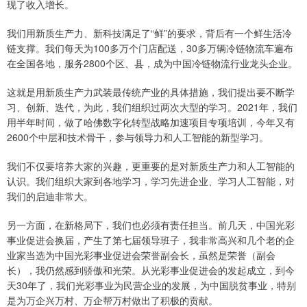
现了收入增长。
我们用新质生产力、新科技满足了“鲜”的要求，背后有一个鲜生活冷
链支撑。我们每天为100多万个门店配送，30多万辆冷链物流车遍布
在全国各地，服务2800个区、县，成为中国冷链物流行业龙头企业。
这就是用新质生产力武装最传统产业的具体措施，我们提出要不断学
习、创新、迭代，为此，我们组织过两次大型的学习。2021年，我们
用半年时间，做了哈佛数字化转型战略加速项目专项培训，今年又有
2600个中层和技术骨干，参与领导力和人工智能的新型学习。
我们不仅要培养大家的兴趣，更重要的是对新质生产力和人工智能的
认识。我们组织大家到各地学习，学习先进企业、学习人工智能，对
我们的启迪非常大。
另一方面，在新格局下，我们也必须有责任担当。前几天，中国光彩
事业促进会换届，产生了第七届领导班子，我非常高兴和几个老的企
业家当选为中国光彩事业促进会荣誉副会长，虽然是荣誉（副会
长），我仍然感到骄傲和光荣。从光彩事业促进会的发起成立，到今
天30年了，我们光彩事业为民营企业的发展，为中国脱贫事业，特别
是为万企兴万村、万企帮万村做出了积极的贡献。