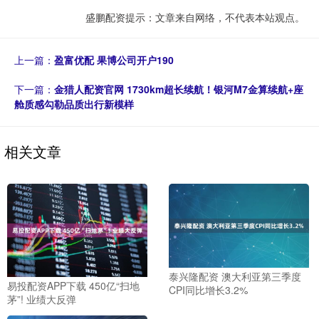
盛鹏配资提示：文章来自网络，不代表本站观点。
上一篇：
盈富优配 果博公司开户190
下一篇：
金猎人配资官网 1730km超长续航！银河M7金算续航+座
舱质感勾勒品质出行新模样
相关文章
泰兴隆配资 澳大利亚第三季度
易投配资APP下载 450亿“扫地
CPI同比增长3.2%
茅”! 业绩大反弹