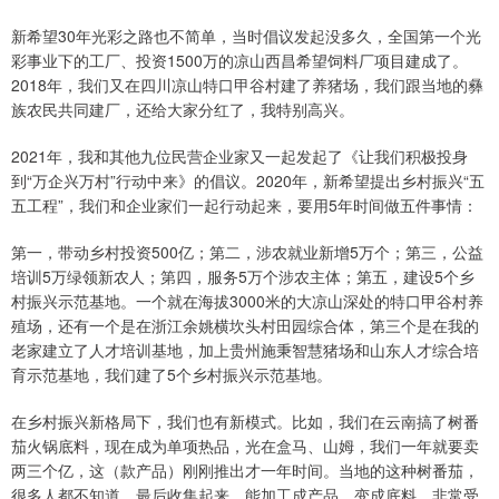
新希望30年光彩之路也不简单，当时倡议发起没多久，全国第一个光
彩事业下的工厂、投资1500万的凉山西昌希望饲料厂项目建成了。
2018年，我们又在四川凉山特口甲谷村建了养猪场，我们跟当地的彝
族农民共同建厂，还给大家分红了，我特别高兴。
2021年，我和其他九位民营企业家又一起发起了《让我们积极投身
到“万企兴万村”行动中来》的倡议。2020年，新希望提出乡村振兴“五
五工程”，我们和企业家们一起行动起来，要用5年时间做五件事情：
第一，带动乡村投资500亿；第二，涉农就业新增5万个；第三，公益
培训5万绿领新农人；第四，服务5万个涉农主体；第五，建设5个乡
村振兴示范基地。一个就在海拔3000米的大凉山深处的特口甲谷村养
殖场，还有一个是在浙江余姚横坎头村田园综合体，第三个是在我的
老家建立了人才培训基地，加上贵州施秉智慧猪场和山东人才综合培
育示范基地，我们建了5个乡村振兴示范基地。
在乡村振兴新格局下，我们也有新模式。比如，我们在云南搞了树番
茄火锅底料，现在成为单项热品，光在盒马、山姆，我们一年就要卖
两三个亿，这（款产品）刚刚推出才一年时间。当地的这种树番茄，
很多人都不知道，最后收集起来，能加工成产品、变成底料，非常受