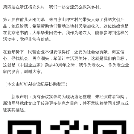
第四届在浙江横坎头村，我们一起交流怎么振兴乡村。
第五届在前几天刚闭幕，来自凉山呷古村的带头人做了彝绣文创产
品，她送给我，希望帮助他们带动当地村民增加收入。这位姑娘也是
在北京念书的，大学毕业回去干。我作为老农人，能够参与到这样的
活动中，觉得非常有价值。
在新形势下，民营企业不但要做得好，还要为社会做贡献。树立信
心、寻找机会、勇立潮头，希望让生活更美好，这就是我们的目标，
这就是《中国企业家》杂志40周年之际，我作为老农人、作为老企业
家的发言，谢谢大家。
（本文由钉钉AI会议纪要协助整理）
新浪声明：所有会议实录均为现场速记整理，未经演讲者审阅，
新浪网登载此文出于传递更多信息之目的，并不意味着赞同其观点或
证实其描述。