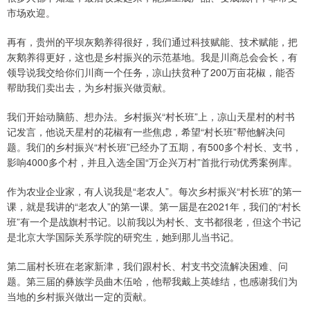
市场欢迎。
再有，贵州的平坝灰鹅养得很好，我们通过科技赋能、技术赋能，把
灰鹅养得更好，这也是乡村振兴的示范基地。我是川商总会会长，有
领导说我交给你们川商一个任务，凉山扶贫种了200万亩花椒，能否
帮助我们卖出去，为乡村振兴做贡献。
我们开始动脑筋、想办法。乡村振兴“村长班”上，凉山天星村的村书
记发言，他说天星村的花椒有一些焦虑，希望“村长班”帮他解决问
题。我们的乡村振兴“村长班”已经办了五期，有500多个村长、支书，
影响4000多个村，并且入选全国“万企兴万村”首批行动优秀案例库。
作为农业企业家，有人说我是“老农人”。每次乡村振兴“村长班”的第一
课，就是我讲的“老农人”的第一课。第一届是在2021年，我们的“村长
班”有一个是战旗村书记。以前我以为村长、支书都很老，但这个书记
是北京大学国际关系学院的研究生，她到那儿当书记。
第二届村长班在老家新津，我们跟村长、村支书交流解决困难、问
题。第三届的彝族学员曲木伍哈，他帮我戴上英雄结，也感谢我们为
当地的乡村振兴做出一定的贡献。