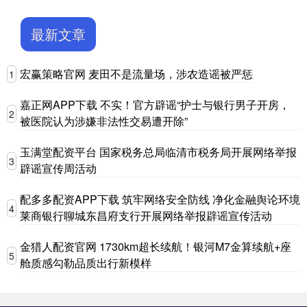
最新文章
宏赢策略官网 麦田不是流量场，涉农造谣被严惩
1
嘉正网APP下载 不实！官方辟谣“护士与银行男子开房，
2
被医院认为涉嫌非法性交易遭开除”
玉满堂配资平台 国家税务总局临清市税务局开展网络举报
3
辟谣宣传周活动
配多多配资APP下载 筑牢网络安全防线 净化金融舆论环境
4
莱商银行聊城东昌府支行开展网络举报辟谣宣传活动
金猎人配资官网 1730km超长续航！银河M7金算续航+座
5
舱质感勾勒品质出行新模样