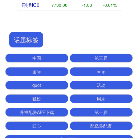
期指IC0
7730.00
-1.00
-0.01%
话题标签
中国
第三届
国际
amp
quot
活动
轻松
周末
升福配资APP下载
第十届
匠心
配亿多配资