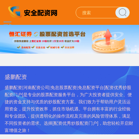
盛鹏配资
盛鹏配资|河南配资公司|免息股票配资|免息配资平台[配资优秀炒股
配资门户]是专业的股票配资服务平台，为广大投资者提供安全、便
捷的资金支持与优质的炒股配资方案。我们致力于帮助用户灵活运
用资金，提升投资效率，抓住市场机遇。平台拥有丰富的行业经验
和专业团队，提供透明化的操作流程及完善的风险管理体系，满足
不同投资者的需求。选择[配资优秀炒股配资门户]，助您轻松开启财
富增值之旅！