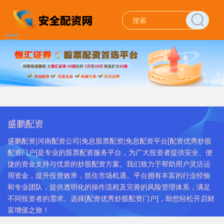
盛鹏配资
盛鹏配资|河南配资公司|免息股票配资|免息配资平台[配资优秀炒股
配资门户]是专业的股票配资服务平台，为广大投资者提供安全、便
捷的资金支持与优质的炒股配资方案。我们致力于帮助用户灵活运
用资金，提升投资效率，抓住市场机遇。平台拥有丰富的行业经验
和专业团队，提供透明化的操作流程及完善的风险管理体系，满足
不同投资者的需求。选择[配资优秀炒股配资门户]，助您轻松开启财
富增值之旅！