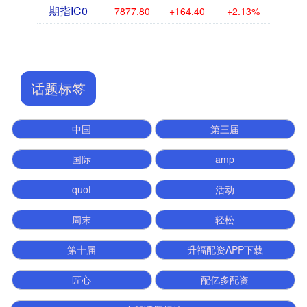
期指IC0
7877.80
+164.40
+2.13%
话题标签
中国
第三届
国际
amp
quot
活动
周末
轻松
第十届
升福配资APP下载
匠心
配亿多配资