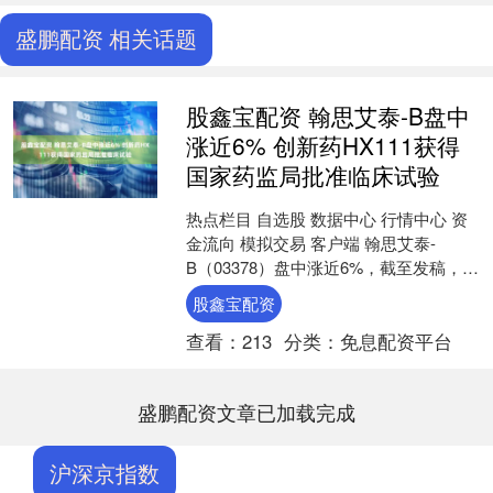
盛鹏配资 相关话题
股鑫宝配资 翰思艾泰-B盘中
涨近6% 创新药HX111获得
国家药监局批准临床试验
热点栏目 自选股 数据中心 行情中心 资
金流向 模拟交易 客户端 翰思艾泰-
B（03378）盘中涨近6%，截至发稿，股
价上涨2.33%，现报17.60港元，成交....
股鑫宝配资
查看：
213
分类：
免息配资平台
盛鹏配资文章已加载完成
沪深京指数