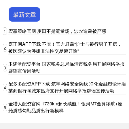
最新文章
宏赢策略官网 麦田不是流量场，涉农造谣被严惩
1
嘉正网APP下载 不实！官方辟谣“护士与银行男子开房，
2
被医院认为涉嫌非法性交易遭开除”
玉满堂配资平台 国家税务总局临清市税务局开展网络举报
3
辟谣宣传周活动
配多多配资APP下载 筑牢网络安全防线 净化金融舆论环境
4
莱商银行聊城东昌府支行开展网络举报辟谣宣传活动
金猎人配资官网 1730km超长续航！银河M7金算续航+座
5
舱质感勾勒品质出行新模样